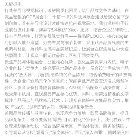
关键抓手。
打造差异化视觉标识，破解同质化困局，筑牢品牌竞争力基础。在
竞品密集的GCE展会中，千篇一律的科技风展台难以给观众留下深
刻印象，唯有差异化设计才能快速抢占视觉高地。我们深耕电子行
业展台设计多年，摒弃“跟风模仿”的设计思路，结合企业品牌调性、
核心产品特性，打造专属视觉符号——将品牌LOGO、核心slogan
巧妙融入展台造型、灯光布局与细节装饰，采用贴合品牌气质的主
色调与材质，兼顾科技感与品牌辨识度，让展台在密集展位中快速
脱颖而出，让观众一眼记住品牌，区别于同类竞品。
聚焦产品与体验融合，凸显核心优势，强化品牌竞争力内核。电子
企业的核心竞争力，终究要落地到产品本身，展台设计需成为产品
优势的“放大器”。我们拒绝单纯的产品陈列，结合消费电子的科技属
性，为企业打造场景化体验空间：智能穿戴产品设置沉浸式佩戴体
验区，影音设备打造隔音体验舱，AI终端产品配备互动操作屏，让
观众亲手试用、直观感受产品核心优势。同时，用简洁精准的文字
标注产品亮点与品牌核心技术，让观众在体验中读懂品牌实力，形
成“产品优、品牌强”的认知，筑牢品牌竞争壁垒。
兼顾品牌传播与获客转化，实现竞争力落地，彰显品牌价值。提升
品牌竞争力，最终要落到“曝光-引流-转化”的闭环上。我们在设计中
合理规划展台动线，设置品牌展示区、产品体验区、商务洽谈区，
引导观众从“驻足观看”到“深度体验”，再到“深入沟通”；同时融入轻