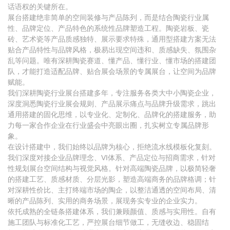
话语权的关键所在。
展台搭建绝非简单的空间装修与产品陈列，而是结合陶瓷行业属
性、品牌定位、产品特色的系统性品牌塑造工程。陶瓷岩板、瓷
砖、艺术瓷等产品质感独特、展示要求特殊，通用型搭建方案无法
贴合产品特性与品牌风格，极易出现空间违和、质感缺失、氛围杂
乱等问题。唯有深耕陶瓷赛道、懂产品、懂行业、懂市场的搭建团
队，才能打造适配品牌、贴合展会场景的专属展台，让空间为品牌
赋能。
我们深耕陶瓷行业展台搭建多年，专注服务各类大中小陶瓷企业，
深度洞悉陶瓷行业展会规则、产品展示痛点与品牌升级需求，跳出
通用搭建的固化思维，以专业化、定制化、品牌化的搭建服务，助
力每一家合作企业在行业盛会中亮眼出圈，扎实树立专属品牌形
象。
在设计搭建中，我们始终以品牌为核心，拒绝流水线模板化复刻。
我们深度对接企业品牌理念、VI体系、产品定位与招商需求，针对
性规划展台空间结构与视觉风格。针对高端陶瓷品牌，以极简轻奢
的搭建工艺、质感材质、分层光影，塑造高端商务的品牌格调；针
对深耕性价比、主打终端市场的陶企，以整洁通透的空间布局、清
晰的产品陈列、实用的商务场景，展现务实专业的企业实力。
依托成熟的全链条搭建体系，我们兼顾颜值、质感与实用性。自有
施工团队与标准化工艺，严控展台细节做工，无缝收边、稳固结