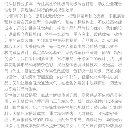
们深耕行业多年，专注高性价比极简高级展台打造，助力企业花合
理预算，实现远超同行的参展视觉效果。
“少而精”的核心，是删减无效设计，把预算聚焦核心亮点。多数展台
预算浪费在冗余造型、多余装饰、复杂非标结构上，不仅拉高搭建
成本，还会让展台视觉杂乱，掩盖产品与品牌核心优势。我们的设
计逻辑摒弃盲目堆砌，坚持去繁就简、重点突出、质感优先，砍掉
无用的造型装饰，将预算集中在品牌视觉、产品展示、灯光氛围、
核心工艺四大关键板块，每一笔投入都直击展台质感与展示效果。
极简造型设计，奠定高级感基础。贴合汽车行业智能、简约、精密
的调性，我们采用利落直线、对称布局、干净留白的设计手法，摒
弃花哨异形结构与繁杂色彩。展台整体色调以科技灰、哑光黑、极
简白为主，搭配企业VI专属色做点缀，色彩统一且高级。充足的留
白设计，既能突出智能座舱、内外饰配件、轻量化材料等核心展
品，又能让展台视觉通透大气，在密集的展馆中脱颖而出，塑造专
业高端的品牌形象。
高性价比材质搭配，低成本解锁质感升级。高级感从不依赖昂贵材
质，在于材质的合理运用与工艺精细度。我们优选高性价比环保板
材、哑光覆膜、铝合金极简线条等常规合规材质，替代高价定制材
料，大幅压缩搭建成本。通过精细收边、无缝拼接、哑光磨砂处
理，规避廉价板材的粗糙感；搭配分层柔光、洗墙灯光、局部光影
点缀，用低成本光影艺术提升空间层次，让简约展台拥有轻奢质感