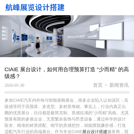
CIAIE 展台设计，如何用合理预算打造 “少而精” 的高
级感？
首页
>
新闻资讯
2026-05-30
参加CIAIE汽车内外饰与智能座舱展会，很多企业陷入认知误区：高
级感等同于高预算、多造型、多材质堆砌。事实上，行业内真正出
圈的优质展台，往往都是极简克制、质感拉满的“少而精”风格。尤其
预算有限的参展企业，无需繁杂装饰与昂贵设备，通过科学的设计
取舍、精准的材质搭配、细节的质感把控，就能摆脱廉价感，打造
适配汽车行业的高端展台。作为专业CIAIE
展台设计搭建
服务商，我