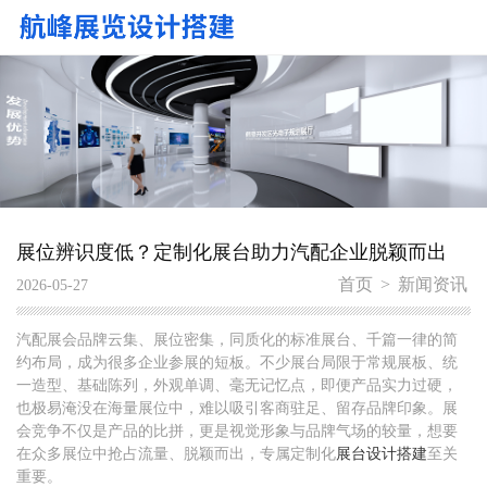
展位辨识度低？定制化展台助力汽配企业脱颖而出
首页
>
新闻资讯
2026-05-27
汽配展会品牌云集、展位密集，同质化的标准展台、千篇一律的简
约布局，成为很多企业参展的短板。不少展台局限于常规展板、统
一造型、基础陈列，外观单调、毫无记忆点，即便产品实力过硬，
也极易淹没在海量展位中，难以吸引客商驻足、留存品牌印象。展
会竞争不仅是产品的比拼，更是视觉形象与品牌气场的较量，想要
在众多展位中抢占流量、脱颖而出，专属定制化
展台设计搭建
至关
重要。