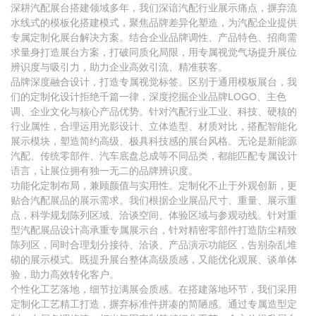
深耕汽配展台搭建领域多年，我们深谙汽配行业展示痛点，摒弃流
水线式的模板化搭建模式，聚焦品牌差异化塑造，为汽配企业提供
专属定制化展台解决方案。结合企业品牌调性、产品特色、招商需
求量身打造展台方案，打破同质化局限，用专属视觉气场提升展位
辨识度与吸引力，助力企业高效引流、精准获客。
品牌深度融合设计，打造专属视觉标签。区别于通用模板展台，我
们的定制化设计拒绝千篇一律，深度挖掘企业品牌LOGO、主色
调、企业文化与核心产品优势。针对汽配行业工业、科技、硬核的
行业属性，合理运用光影设计、立体造型、材质对比，搭配智能化
展示模块，塑造简约高级、极具科技感的展台风格。无论是新能源
汽配、传统零部件、汽车底盘总成等不同品类，都能匹配专属设计
语言，让展位拥有独一无二的品牌辨识度。
功能化定制布局，兼顾颜值与实用性。定制化不止于外观创新，更
贴合汽配展品的展示需求。我们根据企业展品尺寸、重量、展示重
点，科学规划陈列区域、洽谈空间、体验区域与参观动线。针对重
型汽配展品设计高承重专属展示台，针对精密零部件打造防尘精致
陈列区，同时合理划分接待、洽谈、产品演示功能区，告别杂乱堆
砌的展示模式。既提升展台整体高级质感，又能优化观展、谈单体
验，助力高效转化客户。
个性化工艺落地，细节拉满展会质感。在搭建落地环节，我们采用
定制化工艺精工打造，摒弃标准件拼凑的简陋感。通过专属造型定